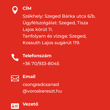
CÍM

Székhely: Szeged Bárka utca 6/b.
Ügyfélszolgálat: Szeged, Tisza
Lajos körút 11.
Tanfolyam és vizsga: Szeged,
Kossuth Lajos sugárút 119.
Telefonszám

+36 70/933-8045
Email

csongradcsanad
@voroskereszt.hu
Vezető
