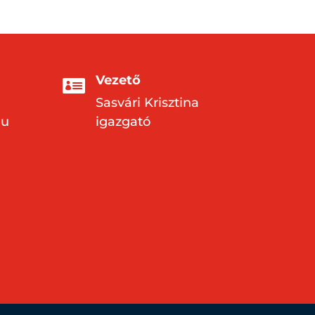
Vezető

d
Sasvári Krisztina
hu
igazgató