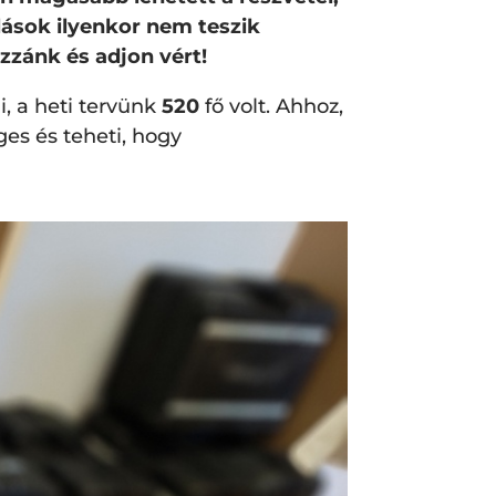
ások ilyenkor nem teszik
ozzánk és adjon vért!
, a heti tervünk
520
fő volt. Ahhoz,
es és teheti, hogy