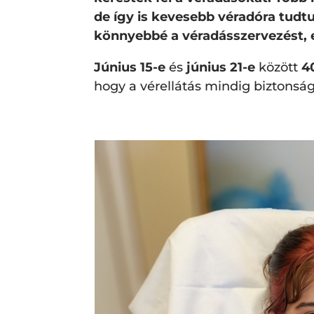
de így is kevesebb véradóra tud
könnyebbé a véradásszervezést, ez
Június 15-e
és
június 21-e
között
4
hogy a vérellátás mindig biztonság