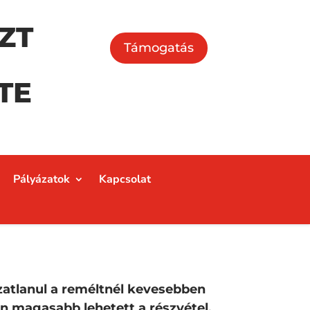
ZT
Támogatás
TE
Pályázatok
Kapcsolat
zatlanul a reméltnél kevesebben
on magasabb lehetett a részvétel,