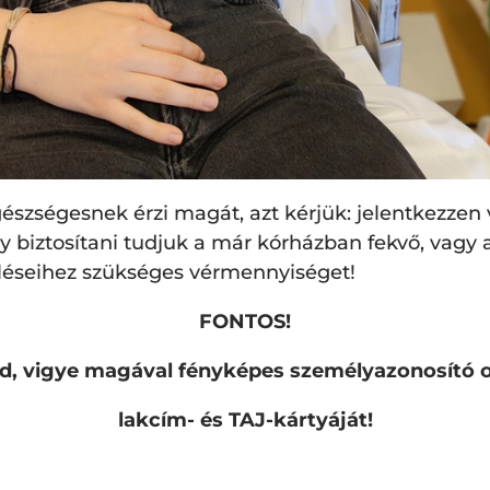
 egészségesnek érzi magát, azt kérjük: jelentkezze
 biztosítani tudjuk a már kórházban fekvő, vagy
léseihez szükséges vérmennyiséget!
FONTOS!
ad, vigye magával fényképes személyazonosító
lakcím- és TAJ-kártyáját!