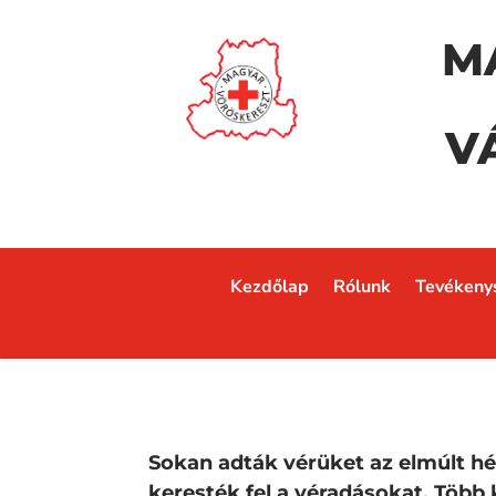
M
V
Kezdőlap
Rólunk
Tevékeny
Sokan adták vérüket az elmúlt h
keresték fel a véradásokat. Több