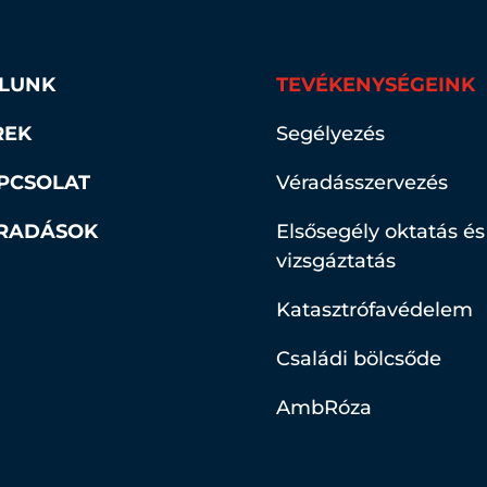
LUNK
TEVÉKENYSÉGEINK
REK
Segélyezés
PCSOLAT
Véradásszervezés
RADÁSOK
Elsősegély oktatás és
vizsgáztatás
Katasztrófavédelem
Családi bölcsőde
AmbRóza