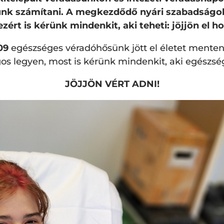
tunk számítani. A megkezdődő nyári szabadságol
ért is kérünk mindenkit, aki teheti: jöjjön el h
09
egészséges véradóhősünk jött el életet menteni
os legyen, most is kérünk mindenkit, aki egészség
JÖJJÖN VÉRT ADNI!