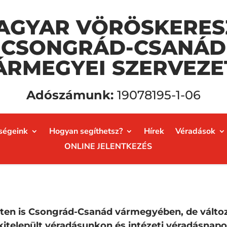
AGYAR VÖRÖSKERES
CSONGRÁD-CSANÁD
ÁRMEGYEI SZERVEZE
Adószámunk:
19078195-1-06
ségeink
Hogyan segíthetsz?
Hírek
Véradások
ONLINE JELENTKEZÉS
éten is Csongrád-Csanád vármegyében, de válto
 kitelepült véradásunkon és intézeti véradásnap