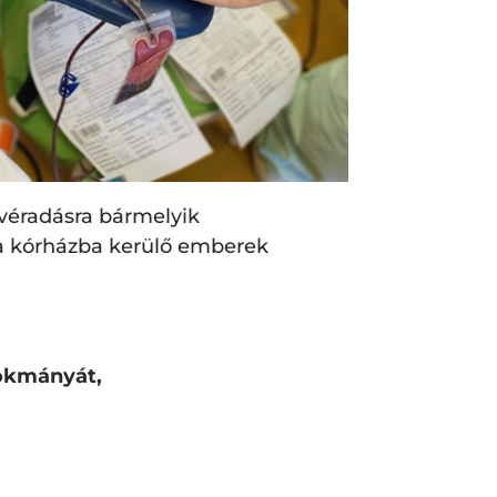
n véradásra bármelyik
 a kórházba kerülő emberek
 okmányát,