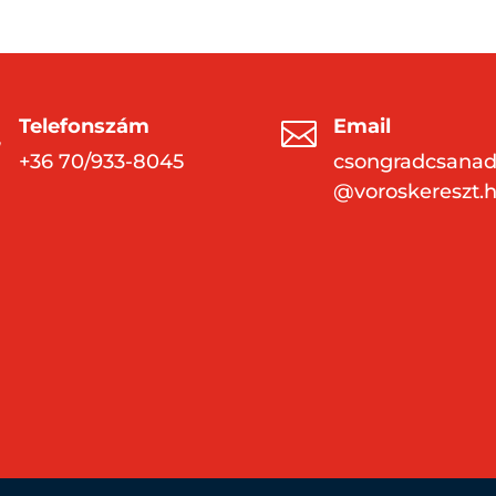
Telefonszám
Email


+36 70/933-8045
csongradcsana
@voroskereszt.