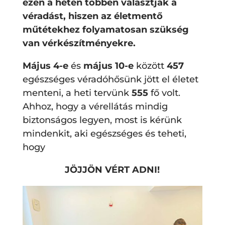
ezen a héten többen választják a
véradást, hiszen az életmentő
műtétekhez folyamatosan szükség
van vérkészítményekre.
Május 4-e
és
május 10-e
között
457
egészséges véradóhősünk jött el életet
menteni, a heti tervünk
555
fő volt.
Ahhoz, hogy a vérellátás mindig
biztonságos legyen, most is kérünk
mindenkit, aki egészséges és teheti,
hogy
JÖJJÖN VÉRT ADNI!