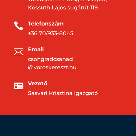
Kossuth Lajos sugárút 119.
Telefonszám

+36 70/933-8045
Email

csongradcsanad
@voroskereszt.hu
Vezető

Sasvári Krisztina igazgató