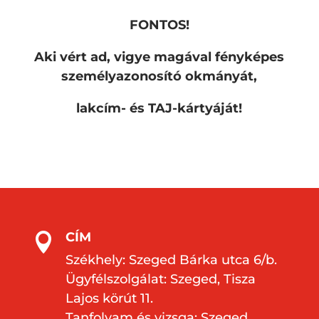
FONTOS!
Aki vért ad, vigye magával fényképes
személyazonosító okmányát,
lakcím- és TAJ-kártyáját!
CÍM

Székhely: Szeged Bárka utca 6/b.
Ügyfélszolgálat: Szeged, Tisza
Lajos körút 11.
Tanfolyam és vizsga: Szeged,