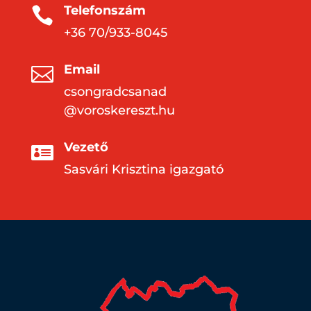
Telefonszám

+36 70/933-8045
Email

csongradcsanad
@voroskereszt.hu
Vezető

Sasvári Krisztina igazgató