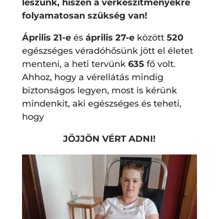
leszünk, hiszen a vérkészítményekre
folyamatosan szükség van!
Április 21-e
és
április 27-e
között
520
egészséges véradóhősünk jött el életet
menteni, a heti tervünk
635
fő volt.
Ahhoz, hogy a vérellátás mindig
biztonságos legyen, most is kérünk
mindenkit, aki egészséges és teheti,
hogy
JÖJJÖN VÉRT ADNI!