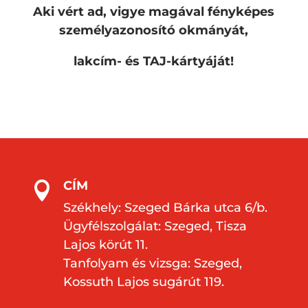
Aki vért ad, vigye magával fényképes
személyazonosító okmányát,
lakcím- és TAJ-kártyáját!
CÍM

Székhely: Szeged Bárka utca 6/b.
Ügyfélszolgálat: Szeged, Tisza
Lajos körút 11.
Tanfolyam és vizsga: Szeged,
Kossuth Lajos sugárút 119.