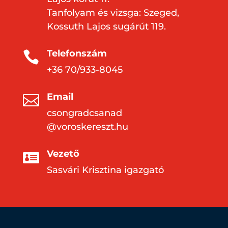
Tanfolyam és vizsga: Szeged,
Kossuth Lajos sugárút 119.
Telefonszám

+36 70/933-8045
Email

csongradcsanad
@voroskereszt.hu
Vezető

Sasvári Krisztina igazgató