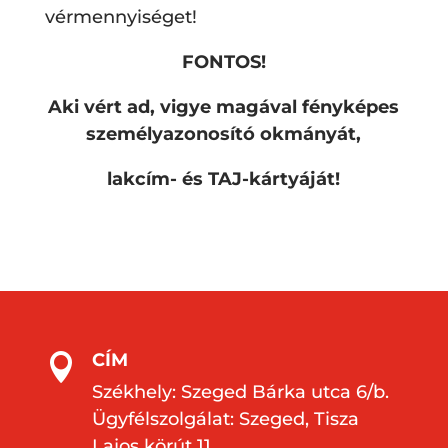
vérmennyiséget!
FONTOS!
Aki vért ad, vigye magával fényképes
személyazonosító okmányát,
lakcím- és TAJ-kártyáját!
CÍM

Székhely: Szeged Bárka utca 6/b.
Ügyfélszolgálat: Szeged, Tisza
Lajos körút 11.