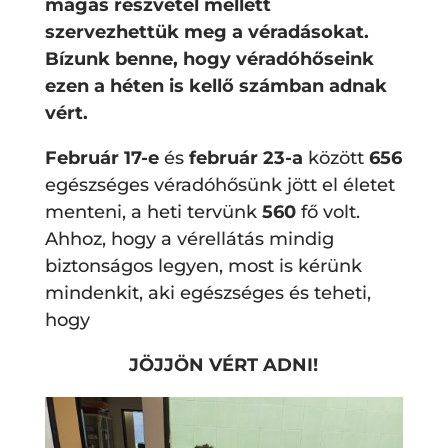
magas részvétel mellett
szervezhettük meg a véradásokat.
Bízunk benne, hogy véradóhőseink
ezen a héten is kellő számban adnak
vért.
Február 17-e
és
február 23-a
között
656
egészséges véradóhősünk jött el életet
menteni, a heti tervünk
560
fő volt.
Ahhoz, hogy a vérellátás mindig
biztonságos legyen, most is kérünk
mindenkit, aki egészséges és teheti,
hogy
JÖJJÖN VÉRT ADNI!