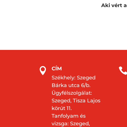
Aki vért 
CÍM

Székhely: Szeged
Bárka utca 6/b.
Ügyfélszolgálat:
Szeged, Tisza Lajos
körút 11.
Tanfolyam és
vizsga: Szeged,