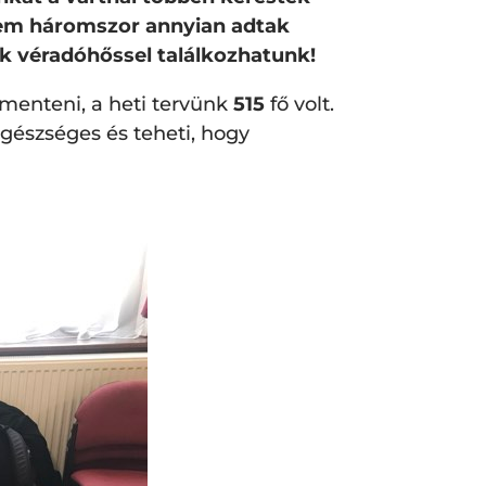
dnem háromszor annyian adtak
sok véradóhőssel találkozhatunk!
 menteni, a heti tervünk
515
fő volt.
egészséges és teheti, hogy