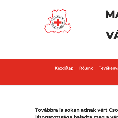
M
V
Kezdőlap
Rólunk
Tevékeny
Továbbra is sokan adnak vért C
látogatottsága haladta meg a vár