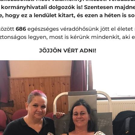
 a kormányhivatali dolgozók is! Szentesen maj
, hogy ez a lendület kitart, és ezen a héten is 
özött
686
egészséges véradóhősünk jött el életet
ztonságos legyen, most is kérünk mindenkit, aki 
JÖJJÖN VÉRT ADNI!