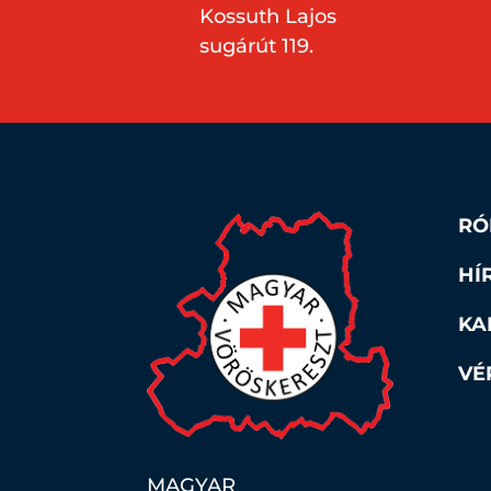
Kossuth Lajos
sugárút 119.
RÓ
HÍ
KA
VÉ
MAGYAR