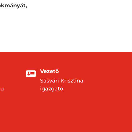
 okmányát,
Vezető

d
Sasvári Krisztina
hu
igazgató