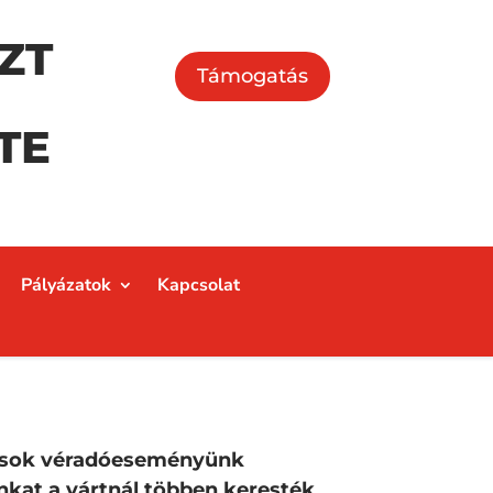
ZT
Támogatás
TE
Pályázatok
Kapcsolat
s sok véradóeseményünk
nkat a vártnál többen keresték