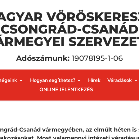
AGYAR VÖRÖSKERES
CSONGRÁD-CSANÁD
ÁRMEGYEI SZERVEZE
Adószámunk:
19078195-1-06
ségeink
Hogyan segíthetsz?
Hírek
Véradások
ONLINE JELENTKEZÉS
songrád-Csanád vármegyében, az elmúlt héten i
akozásokat. Most valamennyi intézeti véradásu