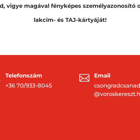
ad, vigye magával fényképes személyazonosító
lakcím- és TAJ-kártyáját!
Telefonszám
Email


+36 70/933-8045
csongradcsana
@voroskereszt.