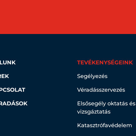
LUNK
TEVÉKENYSÉGEINK
REK
Segélyezés
PCSOLAT
Véradásszervezés
RADÁSOK
Elsősegély oktatás és
vizsgáztatás
Katasztrófavédelem