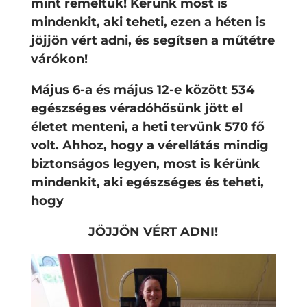
mint reméltük! Kérünk most is
mindenkit, aki teheti, ezen a héten is
jöjjön vért adni, és segítsen a műtétre
várókon!
Május 6-a és május 12-e
között
534
egészséges véradóhősünk jött el
életet menteni, a heti tervünk
570
fő
volt. Ahhoz, hogy a vérellátás mindig
biztonságos legyen, most is kérünk
mindenkit, aki egészséges és teheti,
hogy
JÖJJÖN VÉRT ADNI!