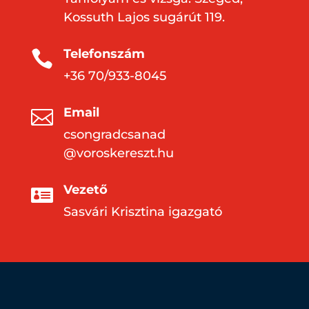
Kossuth Lajos sugárút 119.
Telefonszám

+36 70/933-8045
Email

csongradcsanad
@voroskereszt.hu
Vezető

Sasvári Krisztina igazgató