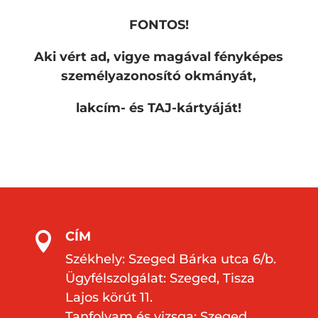
FONTOS!
Aki vért ad, vigye magával fényképes
személyazonosító okmányát,
lakcím- és TAJ-kártyáját!
CÍM

Székhely: Szeged Bárka utca 6/b.
Ügyfélszolgálat: Szeged, Tisza
Lajos körút 11.
Tanfolyam és vizsga: Szeged,