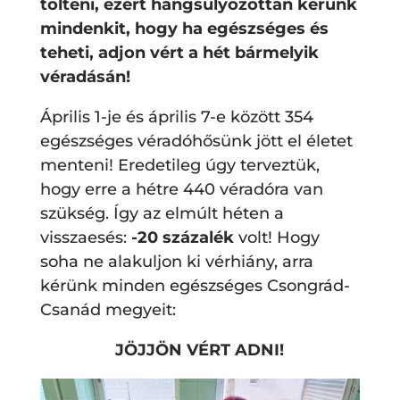
tölteni, ezért hangsúlyozottan kérünk
mindenkit, hogy ha egészséges és
teheti, adjon vért a hét bármelyik
véradásán!
Április 1-je és április 7-e között 354
egészséges véradóhősünk jött el életet
menteni! Eredetileg úgy terveztük,
hogy erre a hétre 440 véradóra van
szükség. Így az elmúlt héten a
visszaesés:
-20 százalék
volt! Hogy
soha ne alakuljon ki vérhiány, arra
kérünk minden egészséges Csongrád-
Csanád megyeit:
JÖJJÖN VÉRT ADNI!