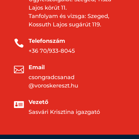
Lajos körút 11.
Tanfolyam és vizsga: Szeged,
Kossuth Lajos sugárút 119.
Telefonszám

+36 70/933-8045
Email

csongradcsanad
@voroskereszt.hu
Vezető

Sasvári Krisztina igazgató