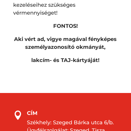
kezeléseihez szükséges
vérmennyiséget!
FONTOS!
Aki vért ad, vigye magával fényképes
személyazonosító okmányát,
lakcím- és TAJ-kártyáját!
CÍM

Székhely: Szeged Bárka utca 6/b.
Ügyfélszolgálat: Szeged, Tisza