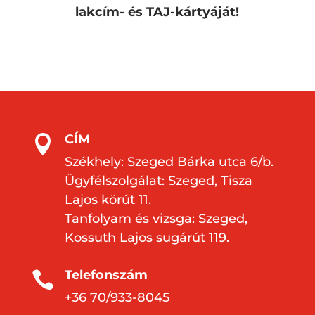
lakcím- és TAJ-kártyáját!
CÍM

Székhely: Szeged Bárka utca 6/b.
Ügyfélszolgálat: Szeged, Tisza
Lajos körút 11.
Tanfolyam és vizsga: Szeged,
Kossuth Lajos sugárút 119.
Telefonszám

+36 70/933-8045