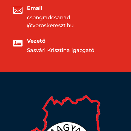
Email

csongradcsanad
@voroskereszt.hu
Vezető

Sasvári Krisztina igazgató