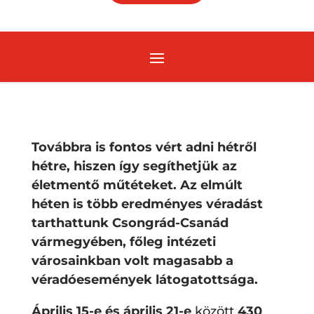
Továbbra is fontos vért adni hétről
hétre, hiszen így segíthetjük az
életmentő műtéteket. Az elmúlt
héten is több eredményes véradást
tarthattunk Csongrád-Csanád
vármegyében, főleg intézeti
városainkban volt magasabb a
véradóesemények látogatottsága.
Április 15-e és április 21-e
között
430