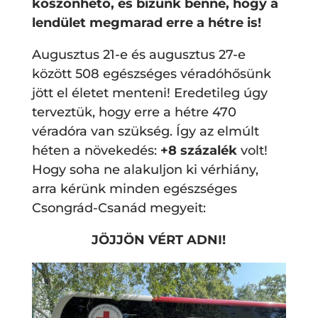
köszönhető, és bízunk benne, hogy a
lendület megmarad erre a hétre is!
Augusztus 21-e és augusztus 27-e
között 508 egészséges véradóhősünk
jött el életet menteni! Eredetileg úgy
terveztük, hogy erre a hétre 470
véradóra van szükség. Így az elmúlt
héten a növekedés:
+8 százalék
volt!
Hogy soha ne alakuljon ki vérhiány,
arra kérünk minden egészséges
Csongrád-Csanád megyeit:
JÖJJÖN VÉRT ADNI!