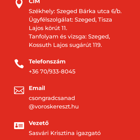
CÍM

Székhely: Szeged Bárka utca 6/b.
Ügyfélszolgálat: Szeged, Tisza
Lajos körút 11.
Tanfolyam és vizsga: Szeged,
Kossuth Lajos sugárút 119.
Telefonszám

+36 70/933-8045
Email

csongradcsanad
@voroskereszt.hu
Vezető

Sasvári Krisztina igazgató