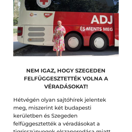
NEM IGAZ, HOGY SZEGEDEN
FELFÜGGESZTETTÉK VOLNA A
VÉRADÁSOKAT!
Hétvégén olyan sajtóhírek jelentek
meg, miszerint két budapesti
kerületben és Szegeden
felfüggesztették a véradásokat a
tigrisszúnyogok elszaporodása miatt.