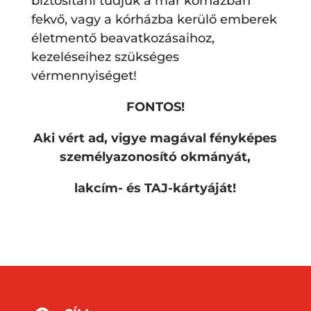
biztosítani tudjuk a már kórházban
fekvő, vagy a kórházba kerülő emberek
életmentő beavatkozásaihoz,
kezeléseihez szükséges
vérmennyiséget!
FONTOS!
Aki vért ad, vigye magával fényképes
személyazonosító okmányát,
lakcím- és TAJ-kártyáját!