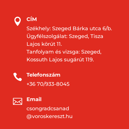
CÍM

Székhely: Szeged Bárka utca 6/b.
Ügyfélszolgálat: Szeged, Tisza
Lajos körút 11.
Tanfolyam és vizsga: Szeged,
Kossuth Lajos sugárút 119.
Telefonszám

+36 70/933-8045
Email

csongradcsanad
@voroskereszt.hu