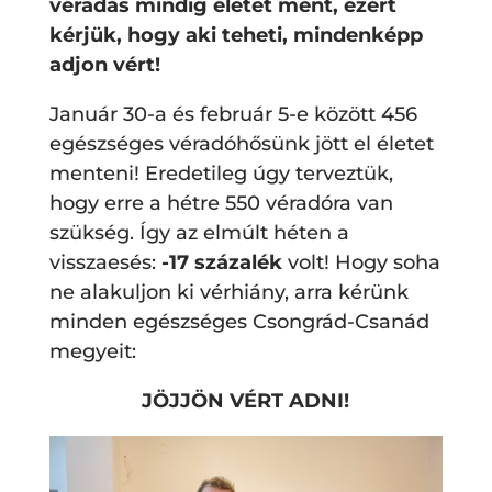
véradás mindig életet ment, ezért
kérjük, hogy aki teheti, mindenképp
adjon vért!
Január 30-a és február 5-e között 456
egészséges véradóhősünk jött el életet
menteni! Eredetileg úgy terveztük,
hogy erre a hétre 550 véradóra van
szükség. Így az elmúlt héten a
visszaesés:
-17 százalék
volt! Hogy soha
ne alakuljon ki vérhiány, arra kérünk
minden egészséges Csongrád-Csanád
megyeit:
JÖJJÖN VÉRT ADNI!