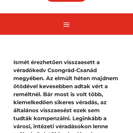
Ismét érezhetően visszaesett a
véradókedv Csongrád-Csanád
megyében. Az elmúlt héten majdnem
ötödével kevesebben adtak vért a
reméltnél. Bár most is volt több,
kiemelkedően sikeres véradás, az
általános visszaesést ezek sem
tudták kompenzálni. Leginkább a
városi, intézeti véradásokon lenne