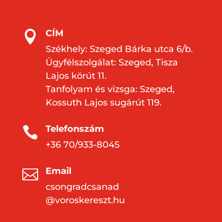
CÍM

Székhely: Szeged Bárka utca 6/b.
Ügyfélszolgálat: Szeged, Tisza
Lajos körút 11.
Tanfolyam és vizsga: Szeged,
Kossuth Lajos sugárút 119.
Telefonszám

+36 70/933-8045
Email

csongradcsanad
@voroskereszt.hu