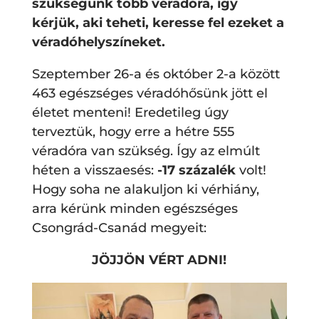
szükségünk több véradóra, így
kérjük, aki teheti, keresse fel ezeket a
véradóhelyszíneket.
Szeptember 26-a és október 2-a között
463 egészséges véradóhősünk jött el
életet menteni! Eredetileg úgy
terveztük, hogy erre a hétre 555
véradóra van szükség. Így az elmúlt
héten a visszaesés:
-17 százalék
volt!
Hogy soha ne alakuljon ki vérhiány,
arra kérünk minden egészséges
Csongrád-Csanád megyeit:
JÖJJÖN VÉRT ADNI!