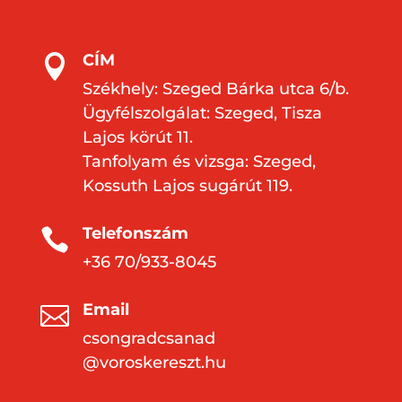
CÍM

Székhely: Szeged Bárka utca 6/b.
Ügyfélszolgálat: Szeged, Tisza
Lajos körút 11.
Tanfolyam és vizsga: Szeged,
Kossuth Lajos sugárút 119.
Telefonszám

+36 70/933-8045
Email

csongradcsanad
@voroskereszt.hu