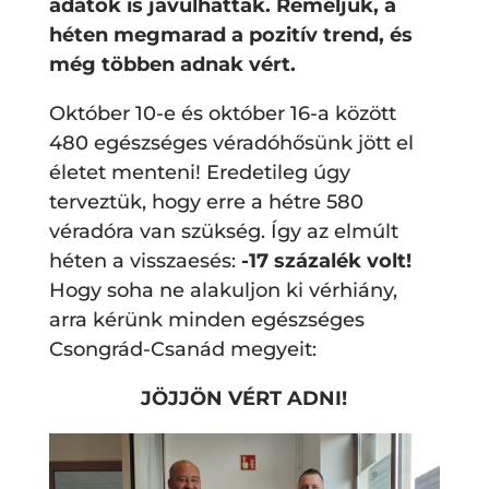
adatok is javulhattak. Reméljük, a
héten megmarad a pozitív trend, és
még többen adnak vért.
Október 10-e és október 16-a között
480 egészséges véradóhősünk jött el
életet menteni! Eredetileg úgy
terveztük, hogy erre a hétre 580
véradóra van szükség. Így az elmúlt
héten a visszaesés:
-17 százalék volt!
Hogy soha ne alakuljon ki vérhiány,
arra kérünk minden egészséges
Csongrád-Csanád megyeit:
JÖJJÖN VÉRT ADNI!