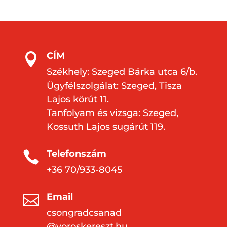
CÍM

Székhely: Szeged Bárka utca 6/b.
Ügyfélszolgálat: Szeged, Tisza
Lajos körút 11.
Tanfolyam és vizsga: Szeged,
Kossuth Lajos sugárút 119.
Telefonszám

+36 70/933-8045
Email

csongradcsanad
@voroskereszt.hu