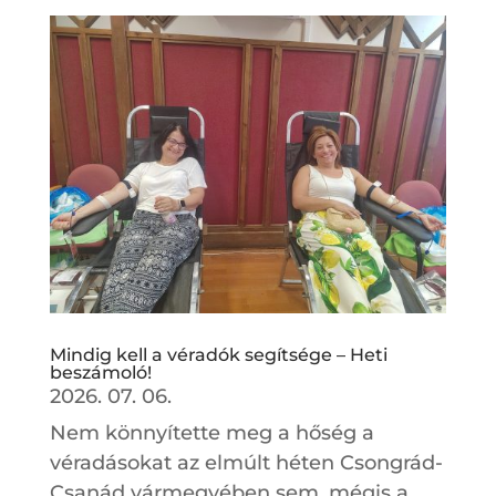
Mindig kell a véradók segítsége – Heti
beszámoló!
2026. 07. 06.
Nem könnyítette meg a hőség a
véradásokat az elmúlt héten Csongrád-
Csanád vármegyében sem, mégis a